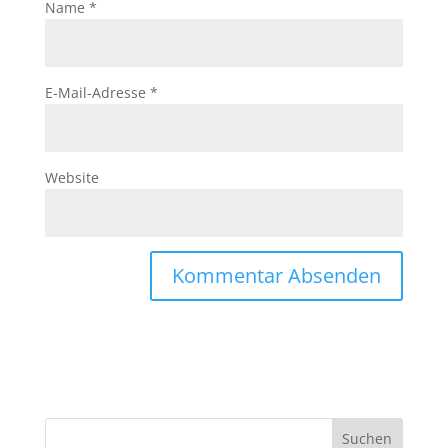
Name
*
E-Mail-Adresse
*
Website