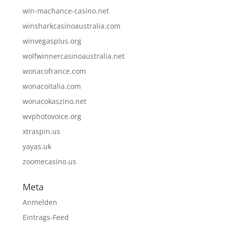
win-machance-casino.net
winsharkcasinoaustralia.com
winvegasplus.org
wolfwinnercasinoaustralia.net
wonacofrance.com
wonacoitalia.com
wonacokaszino.net
wvphotovoice.org
xtraspin.us
yayas.uk
zoomecasino.us
Meta
Anmelden
Eintrags-Feed