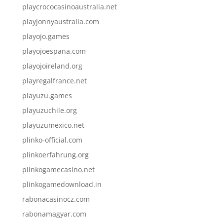
playcrococasinoaustralia.net
playjonnyaustralia.com
playojo.games
playojoespana.com
playojoireland.org
playregalfrance.net
playuzu.games
playuzuchile.org
playuzumexico.net
plinko-official.com
plinkoerfahrung.org
plinkogamecasino.net
plinkogamedownload.in
rabonacasinocz.com
rabonamagyar.com