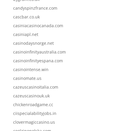
candyspinzfrance.com
cascbar.co.uk
casiniacasinocanada.com
casiniapl.net
casinodaysnorge.net
casinoinfinityaustralia.com
casinoinfinityespana.com
casinointense.win
casinomate.us
cazeuscasinoitalia.com
cazeuscasinouk.uk
chickenroadgame.cc
ciispecialabilityjobs.in
clovermagiccasino.us
coolzinopolska.com