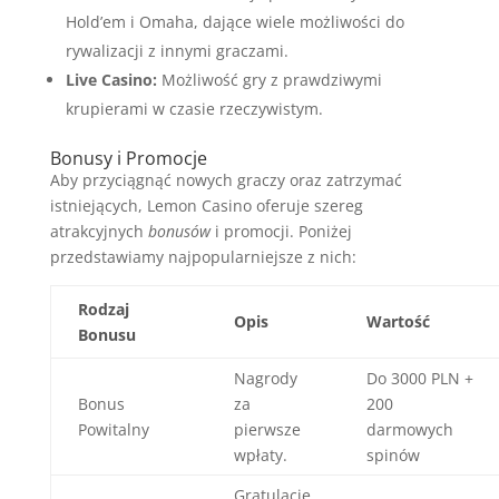
Hold’em i Omaha, dające wiele możliwości do
rywalizacji z innymi graczami.
Live Casino:
Możliwość gry z prawdziwymi
krupierami w czasie rzeczywistym.
Bonusy i Promocje
Aby przyciągnąć nowych graczy oraz zatrzymać
istniejących, Lemon Casino oferuje szereg
atrakcyjnych
bonusów
i promocji. Poniżej
przedstawiamy najpopularniejsze z nich:
Rodzaj
Opis
Wartość
Bonusu
Nagrody
Do 3000 PLN +
Bonus
za
200
Powitalny
pierwsze
darmowych
wpłaty.
spinów
Gratulacje