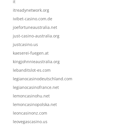
it
itreadynetwork.org
ivibet-casino.com.de
joefortuneaustralia.net
just-casino-australia.org
justcasino.us
kaeserei-fuegen.at
kingjohnnieaustralia.org
lebanditslot-es.com
legianocasinodeutschland.com
legianocasinofrance.net
lemoncasinohu.net
lemoncasinopolska.net
leoncasinonz.com
leovegascasino.us