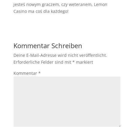
jesteś nowym graczem, czy weteranem, Lemon
Casino ma coś dla każdego!
Kommentar Schreiben
Deine E-Mail-Adresse wird nicht veröffentlicht.
Erforderliche Felder sind mit
*
markiert
Kommentar
*