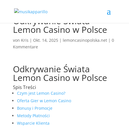
Odkrywanie Świata
Lemon Casino w Polsce
von
Kris
|
Okt. 14, 2025
|
lemoncasinopolska.net
|
0
Kommentare
Odkrywanie Świata
Lemon Casino w Polsce
Spis Treści
Czym jest Lemon Casino?
Oferta Gier w Lemon Casino
Bonusy i Promocje
Metody Płatności
Wsparcie Klienta