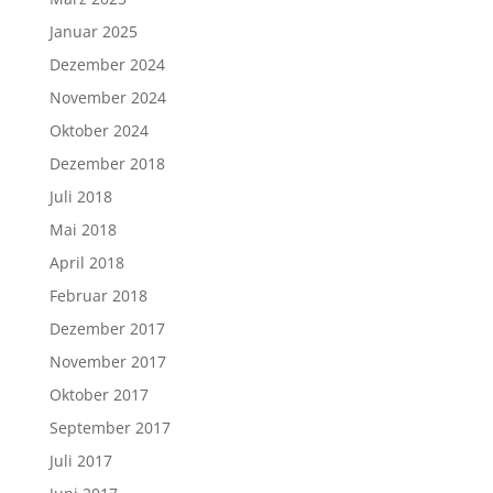
Januar 2025
Dezember 2024
November 2024
Oktober 2024
Dezember 2018
Juli 2018
Mai 2018
April 2018
Februar 2018
Dezember 2017
November 2017
Oktober 2017
September 2017
Juli 2017