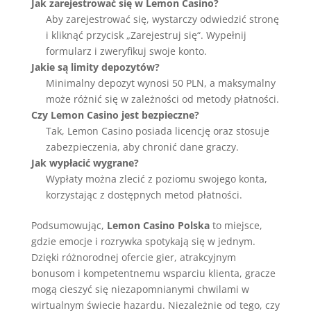
Jak zarejestrować się w Lemon Casino?
Aby zarejestrować się, wystarczy odwiedzić stronę
i kliknąć przycisk „Zarejestruj się“. Wypełnij
formularz i zweryfikuj swoje konto.
Jakie są limity depozytów?
Minimalny depozyt wynosi 50 PLN, a maksymalny
może różnić się w zależności od metody płatności.
Czy Lemon Casino jest bezpieczne?
Tak, Lemon Casino posiada licencję oraz stosuje
zabezpieczenia, aby chronić dane graczy.
Jak wypłacić wygrane?
Wypłaty można zlecić z poziomu swojego konta,
korzystając z dostępnych metod płatności.
Podsumowując,
Lemon Casino Polska
to miejsce,
gdzie emocje i rozrywka spotykają się w jednym.
Dzięki różnorodnej ofercie gier, atrakcyjnym
bonusom i kompetentnemu wsparciu klienta, gracze
mogą cieszyć się niezapomnianymi chwilami w
wirtualnym świecie hazardu. Niezależnie od tego, czy