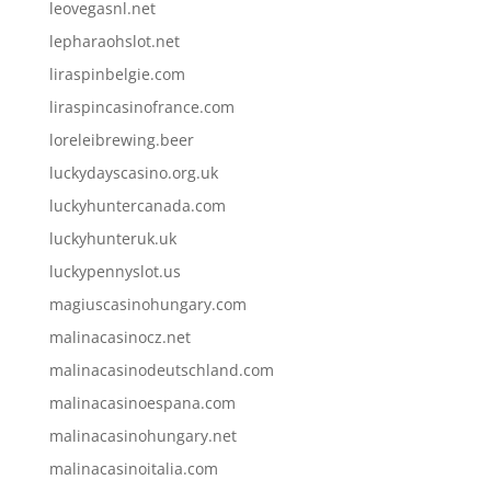
leovegasnl.net
lepharaohslot.net
liraspinbelgie.com
liraspincasinofrance.com
loreleibrewing.beer
luckydayscasino.org.uk
luckyhuntercanada.com
luckyhunteruk.uk
luckypennyslot.us
magiuscasinohungary.com
malinacasinocz.net
malinacasinodeutschland.com
malinacasinoespana.com
malinacasinohungary.net
malinacasinoitalia.com