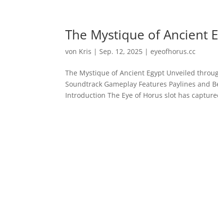
The Mystique of Ancient 
von
Kris
|
Sep. 12, 2025
|
eyeofhorus.cc
The Mystique of Ancient Egypt Unveiled throu
Soundtrack Gameplay Features Paylines and Be
Introduction The Eye of Horus slot has captured