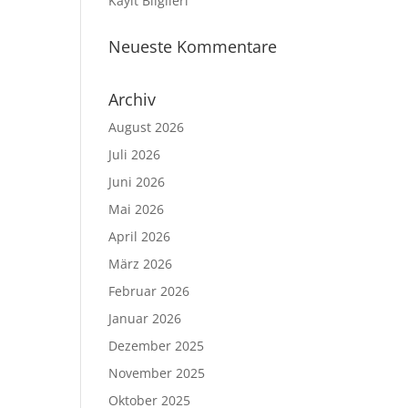
Kayıt Bilgileri
Neueste Kommentare
Archiv
August 2026
Juli 2026
Juni 2026
Mai 2026
April 2026
März 2026
Februar 2026
Januar 2026
Dezember 2025
November 2025
Oktober 2025