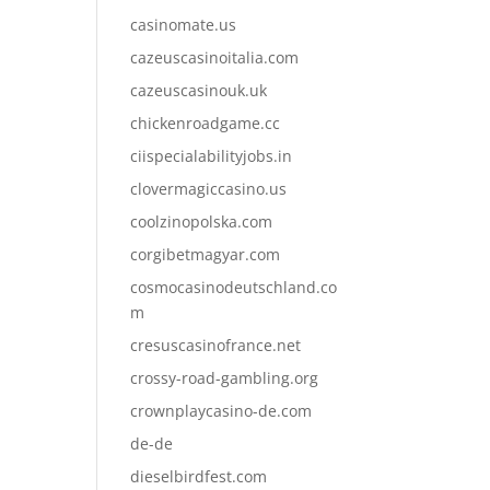
casinomate.us
cazeuscasinoitalia.com
cazeuscasinouk.uk
chickenroadgame.cc
ciispecialabilityjobs.in
clovermagiccasino.us
coolzinopolska.com
corgibetmagyar.com
cosmocasinodeutschland.co
m
cresuscasinofrance.net
crossy-road-gambling.org
crownplaycasino-de.com
de-de
dieselbirdfest.com