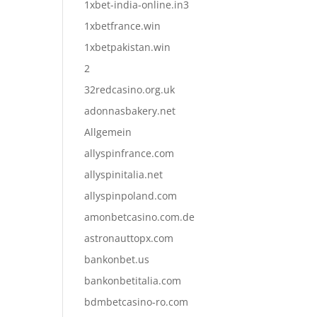
1xbet-india-online.in3
1xbetfrance.win
1xbetpakistan.win
2
32redcasino.org.uk
adonnasbakery.net
Allgemein
allyspinfrance.com
allyspinitalia.net
allyspinpoland.com
amonbetcasino.com.de
astronauttopx.com
bankonbet.us
bankonbetitalia.com
bdmbetcasino-ro.com