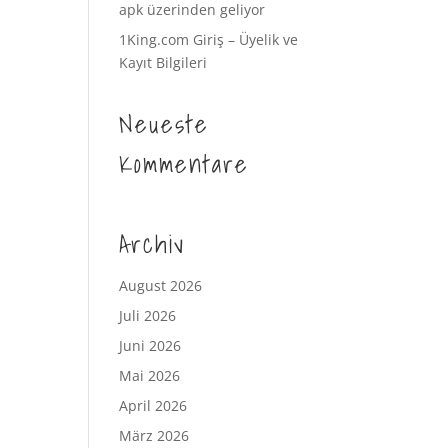
apk üzerinden geliyor
1King.com Giriş – Üyelik ve
Kayıt Bilgileri
Neueste
Kommentare
Archiv
August 2026
Juli 2026
Juni 2026
Mai 2026
April 2026
März 2026