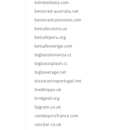
bdmbetitalia.com
betonred-australia.net
betonredcasinosite.com
betsafecasino.us
betsafeperu.org
betsafesverige.com
bigbassbonanza.cc
bigbasssplash.cc
bigbeverage.net
bizzocasinoportugal.net
bookhippo.uk
bridgestl.org
bygram.co.uk
candyspinzfrance.com
cascbar.co.uk