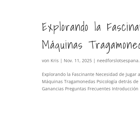
Explorando la Fascin
Máquinas Tragamone
von
Kris
|
Nov. 11, 2025
|
needforslotsespana
Explorando la Fascinante Necesidad de Jugar 
Máquinas Tragamonedas Psicología detrás de 
Ganancias Preguntas Frecuentes Introducción L