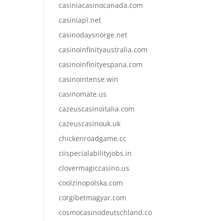
casiniacasinocanada.com
casiniapl.net
casinodaysnorge.net
casinoinfinityaustralia.com
casinoinfinityespana.com
casinointense.win
casinomate.us
cazeuscasinoitalia.com
cazeuscasinouk.uk
chickenroadgame.cc
ciispecialabilityjobs.in
clovermagiccasino.us
coolzinopolska.com
corgibetmagyar.com
cosmocasinodeutschland.co