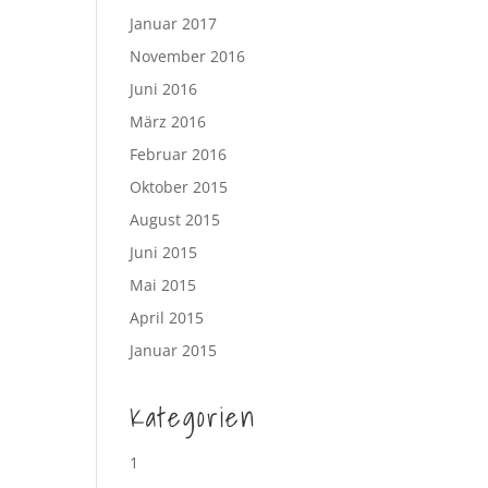
Januar 2017
November 2016
Juni 2016
März 2016
Februar 2016
Oktober 2015
August 2015
Juni 2015
Mai 2015
April 2015
Januar 2015
Kategorien
1