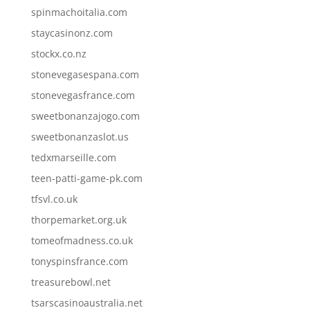
spinmachoitalia.com
staycasinonz.com
stockx.co.nz
stonevegasespana.com
stonevegasfrance.com
sweetbonanzajogo.com
sweetbonanzaslot.us
tedxmarseille.com
teen-patti-game-pk.com
tfsvl.co.uk
thorpemarket.org.uk
tomeofmadness.co.uk
tonyspinsfrance.com
treasurebowl.net
tsarscasinoaustralia.net