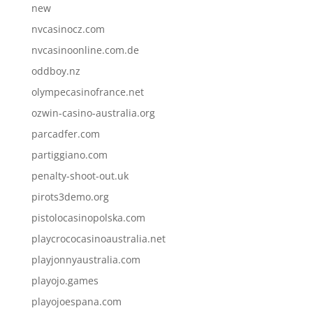
new
nvcasinocz.com
nvcasinoonline.com.de
oddboy.nz
olympecasinofrance.net
ozwin-casino-australia.org
parcadfer.com
partiggiano.com
penalty-shoot-out.uk
pirots3demo.org
pistolocasinopolska.com
playcrococasinoaustralia.net
playjonnyaustralia.com
playojo.games
playojoespana.com