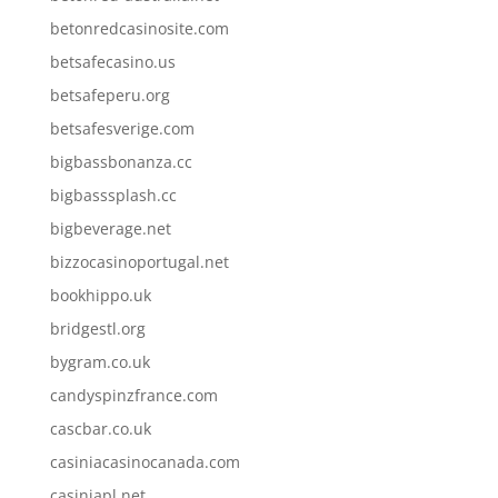
betonredcasinosite.com
betsafecasino.us
betsafeperu.org
betsafesverige.com
bigbassbonanza.cc
bigbasssplash.cc
bigbeverage.net
bizzocasinoportugal.net
bookhippo.uk
bridgestl.org
bygram.co.uk
candyspinzfrance.com
cascbar.co.uk
casiniacasinocanada.com
casiniapl.net