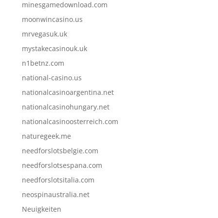
minesgamedownload.com
moonwincasino.us
mrvegasuk.uk
mystakecasinouk.uk
n1betnz.com
national-casino.us
nationalcasinoargentina.net
nationalcasinohungary.net
nationalcasinoosterreich.com
naturegeek.me
needforslotsbelgie.com
needforslotsespana.com
needforslotsitalia.com
neospinaustralia.net
Neuigkeiten