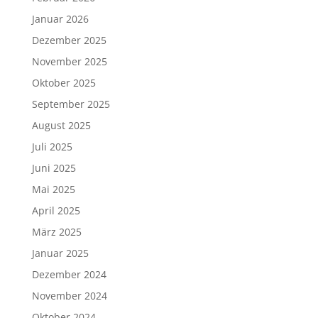
Januar 2026
Dezember 2025
November 2025
Oktober 2025
September 2025
August 2025
Juli 2025
Juni 2025
Mai 2025
April 2025
März 2025
Januar 2025
Dezember 2024
November 2024
Oktober 2024