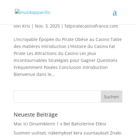
L’incroyable Épopée du Pirate Obèse au Casino
von
Kris
|
Nov. 3, 2025
|
fatpiratecasinofrance.com
L’incroyable Épopée du Pirate Obèse au Casino Table
des matières Introduction L’Histoire du Casino Fat
Pirate Les Attractions du Casino Les Jeux
Incontournables Stratégies pour Gagner Questions
Fréquemment Posées Conclusion Introduction
Bienvenue dans le...
Neueste Beiträge
Mac Ici Dinamiklerin 1 x Bet Bahislerine Etkisi
Suomen uutiset, näkemykset kera suuntaukset Znaki-