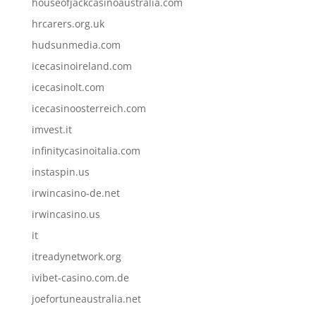
houseofjackcasinoaustralia.com
hrcarers.org.uk
hudsunmedia.com
icecasinoireland.com
icecasinolt.com
icecasinoosterreich.com
imvest.it
infinitycasinoitalia.com
instaspin.us
irwincasino-de.net
irwincasino.us
it
itreadynetwork.org
ivibet-casino.com.de
joefortuneaustralia.net