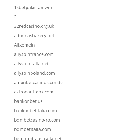
1xbetpakistan.win
2
32redcasino.org.uk
adonnasbakery.net
Allgemein
allyspinfrance.com
allyspinitalia.net
allyspinpoland.com
amonbetcasino.com.de
astronauttopx.com
bankonbet.us
bankonbetitalia.com
bdmbetcasino-ro.com
bdmbetitalia.com
betonred-australia.net