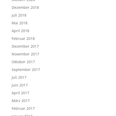
Dezember 2018
Juli 2018
Mai 2018
April 2018
Februar 2018
Dezember 2017
November 2017
Oktober 2017
September 2017
Juli 2017
Juni 2017
April 2017
März 2017
Februar 2017