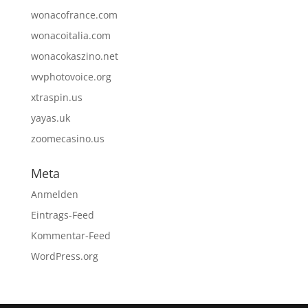
wonacofrance.com
wonacoitalia.com
wonacokaszino.net
wvphotovoice.org
xtraspin.us
yayas.uk
zoomecasino.us
Meta
Anmelden
Eintrags-Feed
Kommentar-Feed
WordPress.org