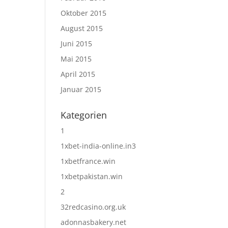
Oktober 2015
August 2015
Juni 2015
Mai 2015
April 2015
Januar 2015
Kategorien
1
1xbet-india-online.in3
1xbetfrance.win
1xbetpakistan.win
2
32redcasino.org.uk
adonnasbakery.net