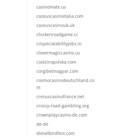
casinomate.us
cazeuscasinoitalia.com
cazeuscasinouk.uk
chickenroadgame.cc
ciispecialabilityjobs.in
clovermagiccasino.us
coolzinopolska.com
corgibetmagyar.com
cosmocasinodeutschland.co
m
cresuscasinofrance.net
crossy-road-gambling.org
crownplaycasino-de.com
de-de
dieselbirdfest.com