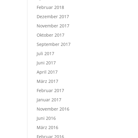
Februar 2018
Dezember 2017
November 2017
Oktober 2017
September 2017
Juli 2017
Juni 2017
April 2017
März 2017
Februar 2017
Januar 2017
November 2016
Juni 2016
März 2016
Februar 2016