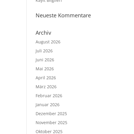
Kayıt Bilgileri
Neueste Kommentare
Archiv
August 2026
Juli 2026
Juni 2026
Mai 2026
April 2026
März 2026
Februar 2026
Januar 2026
Dezember 2025
November 2025
Oktober 2025