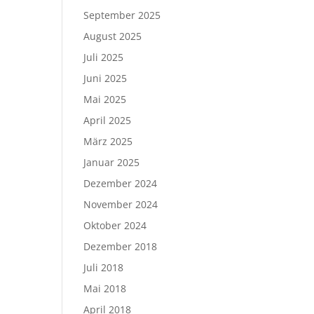
September 2025
August 2025
Juli 2025
Juni 2025
Mai 2025
April 2025
März 2025
Januar 2025
Dezember 2024
November 2024
Oktober 2024
Dezember 2018
Juli 2018
Mai 2018
April 2018