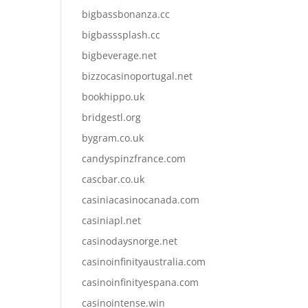
bigbassbonanza.cc
bigbasssplash.cc
bigbeverage.net
bizzocasinoportugal.net
bookhippo.uk
bridgestl.org
bygram.co.uk
candyspinzfrance.com
cascbar.co.uk
casiniacasinocanada.com
casiniapl.net
casinodaysnorge.net
casinoinfinityaustralia.com
casinoinfinityespana.com
casinointense.win