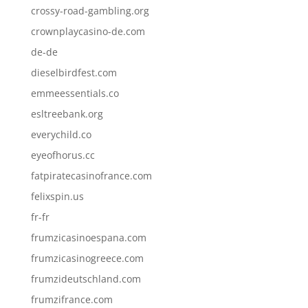
crossy-road-gambling.org
crownplaycasino-de.com
de-de
dieselbirdfest.com
emmeessentials.co
esltreebank.org
everychild.co
eyeofhorus.cc
fatpiratecasinofrance.com
felixspin.us
fr-fr
frumzicasinoespana.com
frumzicasinogreece.com
frumzideutschland.com
frumzifrance.com