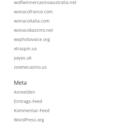
wolfwinnercasinoaustralia.net
wonacofrance.com
wonacoitalia.com
wonacokaszino.net
wvphotovoice.org
xtraspin.us
yayas.uk
zoomecasino.us
Meta
Anmelden
Eintrags-Feed
Kommentar-Feed
WordPress.org