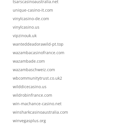
tsarscasinoaustralia.net
unique-casino-it.com
vinylcasino-de.com
vinylcasino.us
vipzinouk.uk
wanteddeadorawild-pt.top
wazambacasinofrance.com
wazambade.com
wazambaschweiz.com
wbcommunitytrust.co.uk2
wilddicecasino.us
wildrobinfrance.com
win-machance-casino.net
winsharkcasinoaustralia.com
winvegasplus.org