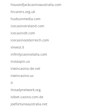
houseofjackcasinoaustralia.com
hrcarers.org.uk
hudsunmedia.com
icecasinoireland.com
icecasinolt.com
icecasinoosterreich.com
imvest.it
infinitycasinoitalia.com
instaspin.us
irwincasino-de.net
irwincasino.us
it
itreadynetwork.org
ivibet-casino.com.de
joefortuneaustralia.net