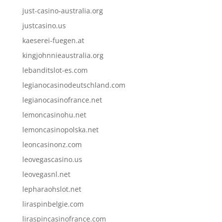
just-casino-australia.org
justcasino.us
kaeserei-fuegen.at
kingjohnnieaustralia.org
lebanditslot-es.com
legianocasinodeutschland.com
legianocasinofrance.net
lemoncasinohu.net
lemoncasinopolska.net
leoncasinonz.com
leovegascasino.us
leovegasnl.net
lepharaohslot.net
liraspinbelgie.com
liraspincasinofrance.com