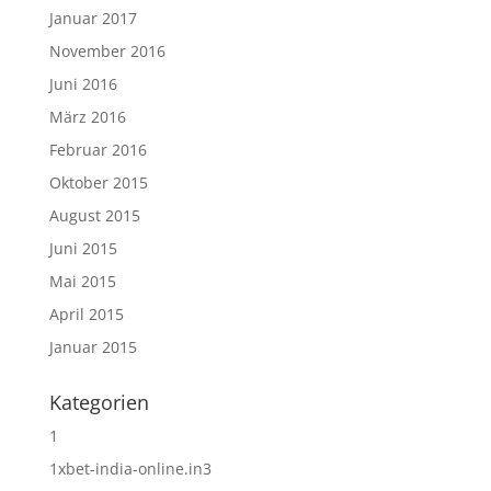
Januar 2017
November 2016
Juni 2016
März 2016
Februar 2016
Oktober 2015
August 2015
Juni 2015
Mai 2015
April 2015
Januar 2015
Kategorien
1
1xbet-india-online.in3