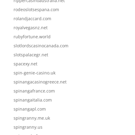
rippercasinoaustralia.net
rodeoslotsespana.com
rolandjaccard.com
royalvegasnz.net
rubyfortune.world
slotlordscasinocanada.com
slotspalacegr.net
spacexy.net
spin-genie-casino.uk
spinangacasinogreece.net
spinangafrance.com
spinangaitalia.com
spinangapl.com
spingranny.me.uk
spingranny.us