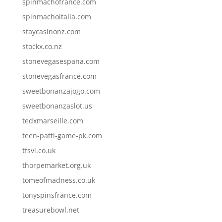
spinmachofrance.com
spinmachoitalia.com
staycasinonz.com
stockx.co.nz
stonevegasespana.com
stonevegasfrance.com
sweetbonanzajogo.com
sweetbonanzaslot.us
tedxmarseille.com
teen-patti-game-pk.com
tfsvl.co.uk
thorpemarket.org.uk
tomeofmadness.co.uk
tonyspinsfrance.com
treasurebowl.net