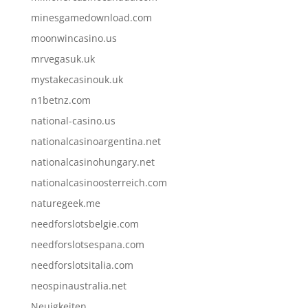
minesgamedownload.com
moonwincasino.us
mrvegasuk.uk
mystakecasinouk.uk
n1betnz.com
national-casino.us
nationalcasinoargentina.net
nationalcasinohungary.net
nationalcasinoosterreich.com
naturegeek.me
needforslotsbelgie.com
needforslotsespana.com
needforslotsitalia.com
neospinaustralia.net
Neuigkeiten