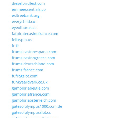
dieselbirdfest.com
emmeessentials.co
esltreebank.org
everychild.co
eyeofhorus.cc
fatpiratecasinofrance.com
felixspin.us
fr-fr
frumzicasinoespana.com
frumzicasinogreece.com
frumzideutschland.com
frumzifrance.com
fufrogslot.com
funkyaardvark.co.uk
gambloriabelgie.com
gambloriafrance.com
gambloriaosterreich.com
gatesofolympus1000.com.de
gatesofolympusslot.cc