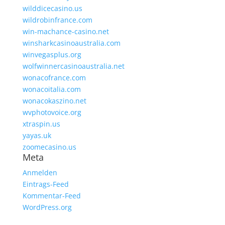
wilddicecasino.us
wildrobinfrance.com
win-machance-casino.net
winsharkcasinoaustralia.com
winvegasplus.org
wolfwinnercasinoaustralia.net
wonacofrance.com
wonacoitalia.com
wonacokaszino.net
wvphotovoice.org
xtraspin.us
yayas.uk
zoomecasino.us
Meta
Anmelden
Eintrags-Feed
Kommentar-Feed
WordPress.org