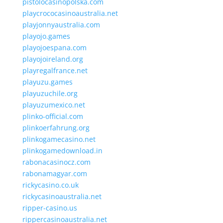
pistolocasinopolska.com
playcrococasinoaustralia.net
playjonnyaustralia.com
playojo.games
playojoespana.com
playojoireland.org
playregalfrance.net
playuzu.games
playuzuchile.org
playuzumexico.net
plinko-official.com
plinkoerfahrung.org
plinkogamecasino.net
plinkogamedownload.in
rabonacasinocz.com
rabonamagyar.com
rickycasino.co.uk
rickycasinoaustralia.net
ripper-casino.us
rippercasinoaustralia.net