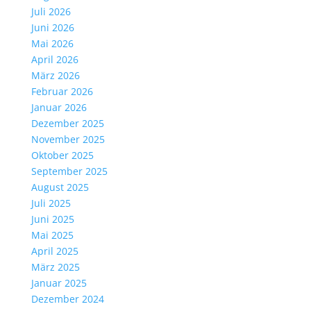
Juli 2026
Juni 2026
Mai 2026
April 2026
März 2026
Februar 2026
Januar 2026
Dezember 2025
November 2025
Oktober 2025
September 2025
August 2025
Juli 2025
Juni 2025
Mai 2025
April 2025
März 2025
Januar 2025
Dezember 2024