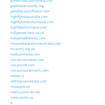
goldenstarcasinoitalia.com
gopbeavercounty.org
gxmblecasinofrance.com
highflybetaustralia.com
highflybetdeutschland.com
highflybetromania.com
hollywood-bets-uk.uk
hollywoodbetsmz.com
houseofjackcasinoaustralia.com
hrcarers.org.uk
hudsunmedia.com
icecasinoireland.com
icecasinolt.com
icecasinoosterreich.com
imvest.it
infinitycasinoitalia.com
instaspin.us
irwincasino-de.net
irwincasino.us
it