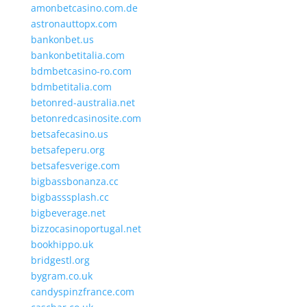
amonbetcasino.com.de
astronauttopx.com
bankonbet.us
bankonbetitalia.com
bdmbetcasino-ro.com
bdmbetitalia.com
betonred-australia.net
betonredcasinosite.com
betsafecasino.us
betsafeperu.org
betsafesverige.com
bigbassbonanza.cc
bigbasssplash.cc
bigbeverage.net
bizzocasinoportugal.net
bookhippo.uk
bridgestl.org
bygram.co.uk
candyspinzfrance.com