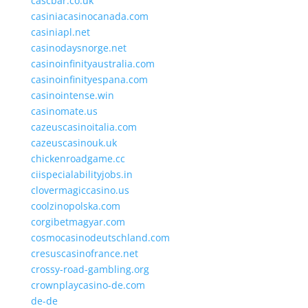
cascbar.co.uk
casiniacasinocanada.com
casiniapl.net
casinodaysnorge.net
casinoinfinityaustralia.com
casinoinfinityespana.com
casinointense.win
casinomate.us
cazeuscasinoitalia.com
cazeuscasinouk.uk
chickenroadgame.cc
ciispecialabilityjobs.in
clovermagiccasino.us
coolzinopolska.com
corgibetmagyar.com
cosmocasinodeutschland.com
cresuscasinofrance.net
crossy-road-gambling.org
crownplaycasino-de.com
de-de