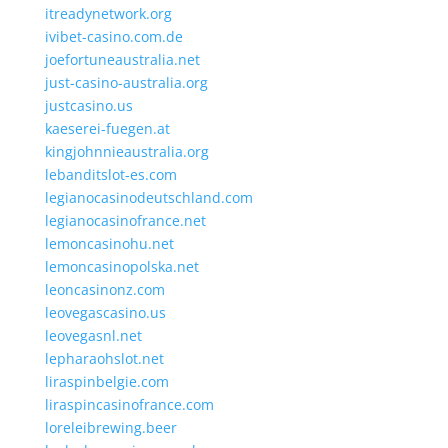
itreadynetwork.org
ivibet-casino.com.de
joefortuneaustralia.net
just-casino-australia.org
justcasino.us
kaeserei-fuegen.at
kingjohnnieaustralia.org
lebanditslot-es.com
legianocasinodeutschland.com
legianocasinofrance.net
lemoncasinohu.net
lemoncasinopolska.net
leoncasinonz.com
leovegascasino.us
leovegasnl.net
lepharaohslot.net
liraspinbelgie.com
liraspincasinofrance.com
loreleibrewing.beer