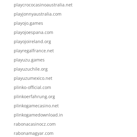
playcrococasinoaustralia.net
playjonnyaustralia.com
playojo.games
playojoespana.com
playojoireland.org
playregalfrance.net
playuzu.games
playuzuchile.org
playuzumexico.net
plinko-official.com
plinkoerfahrung.org
plinkogamecasino.net
plinkogamedownload.in
rabonacasinocz.com
rabonamagyar.com