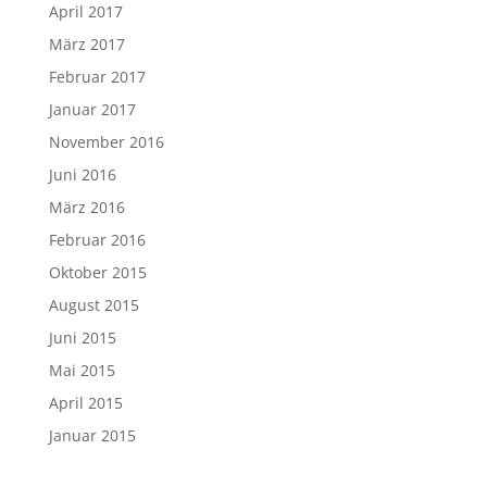
April 2017
März 2017
Februar 2017
Januar 2017
November 2016
Juni 2016
März 2016
Februar 2016
Oktober 2015
August 2015
Juni 2015
Mai 2015
April 2015
Januar 2015