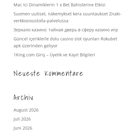
Mac Ici Dinamiklerin 1 x Bet Bahislerine Etkisi
Suomen uutiset, näkemykset kera suuntaukset Znaki-
verkkosivustolla-palvelussa
Зеркало казино: тайная дверь в сферу казино игр
Güncel içeriklerle dolu casino slot oyunları Rokubet
apk üzerinden geliyor
1King.com Giriş – Üyelik ve Kayıt Bilgileri
Neueste Kommentare
Archiv
August 2026
Juli 2026
Juni 2026