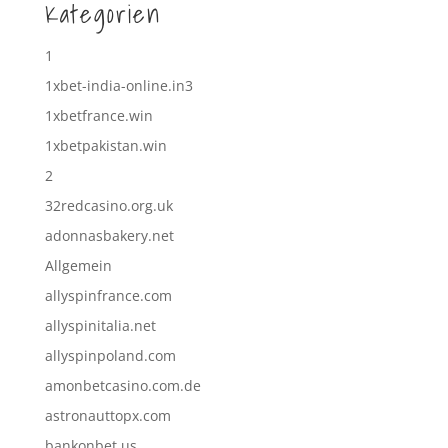
Kategorien
1
1xbet-india-online.in3
1xbetfrance.win
1xbetpakistan.win
2
32redcasino.org.uk
adonnasbakery.net
Allgemein
allyspinfrance.com
allyspinitalia.net
allyspinpoland.com
amonbetcasino.com.de
astronauttopx.com
bankonbet.us