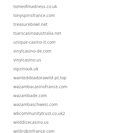
tomeofmadness.co.uk
tonyspinsfrance.com
treasurebowl.net
tsarscasinoaustralia.net
unique-casino-it.com
vinylcasino-de.com
vinylcasino.us
vipzinouk.uk
wanteddeadorawild-pt.top
wazambacasinofrance.com
wazambade.com
wazambaschweiz.com
wbcommunitytrust.co.uk2
wilddicecasino.us
wildrobinfrance.com