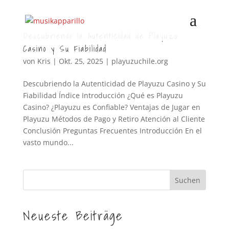
Descubriendo la Autenticidad de Playuzu
Casino y Su Fiabilidad
von
Kris
|
Okt. 25, 2025
|
playuzuchile.org
Descubriendo la Autenticidad de Playuzu Casino y Su
Fiabilidad Índice Introducción ¿Qué es Playuzu
Casino? ¿Playuzu es Confiable? Ventajas de Jugar en
Playuzu Métodos de Pago y Retiro Atención al Cliente
Conclusión Preguntas Frecuentes Introducción En el
vasto mundo...
Neueste Beiträge