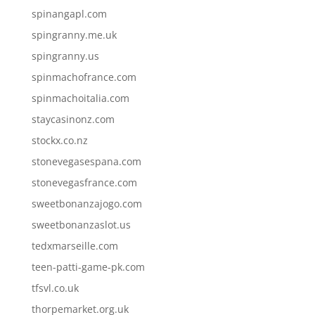
spinangapl.com
spingranny.me.uk
spingranny.us
spinmachofrance.com
spinmachoitalia.com
staycasinonz.com
stockx.co.nz
stonevegasespana.com
stonevegasfrance.com
sweetbonanzajogo.com
sweetbonanzaslot.us
tedxmarseille.com
teen-patti-game-pk.com
tfsvl.co.uk
thorpemarket.org.uk