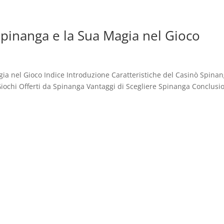
Spinanga e la Sua Magia nel Gioco
ia nel Gioco Indice Introduzione Caratteristiche del Casinò Spina
Giochi Offerti da Spinanga Vantaggi di Scegliere Spinanga Conclusi