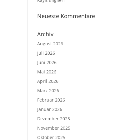
Kayıt Bilgileri
Neueste Kommentare
Archiv
August 2026
Juli 2026
Juni 2026
Mai 2026
April 2026
März 2026
Februar 2026
Januar 2026
Dezember 2025
November 2025
Oktober 2025