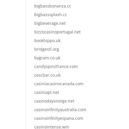
bigbassbonanza.cc
bigbasssplash.cc
bigbeverage.net
bizzocasinoportugal.net
bookhippo.uk
bridgestl.org
bygram.co.uk
candyspinzfrance.com
cascbar.co.uk
casiniacasinocanada.com
casiniapl.net
casinodaysnorge.net
casinoinfinityaustralia.com
casinoinfinityespana.com
casinointense.win