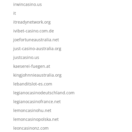
irwincasino.us
it
itreadynetwork.org
ivibet-casino.com.de
joefortuneaustralia.net
just-casino-australia.org
justcasino.us
kaeserei-fuegen.at
kingjohnnieaustralia.org
lebanditslot-es.com
legianocasinodeutschland.com
legianocasinofrance.net
lemoncasinohu.net
lemoncasinopolska.net
leoncasinonz.com