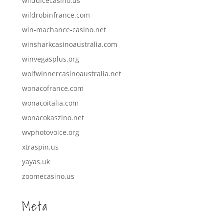
wilddicecasino.us
wildrobinfrance.com
win-machance-casino.net
winsharkcasinoaustralia.com
winvegasplus.org
wolfwinnercasinoaustralia.net
wonacofrance.com
wonacoitalia.com
wonacokaszino.net
wvphotovoice.org
xtraspin.us
yayas.uk
zoomecasino.us
Meta