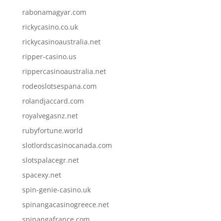
rabonamagyar.com
rickycasino.co.uk
rickycasinoaustralia.net
ripper-casino.us
rippercasinoaustralia.net
rodeoslotsespana.com
rolandjaccard.com
royalvegasnz.net
rubyfortune.world
slotlordscasinocanada.com
slotspalacegr.net
spacexy.net
spin-genie-casino.uk
spinangacasinogreece.net
spinangafrance.com