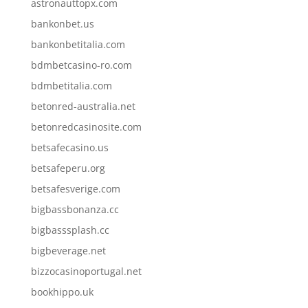
astronauttopx.com
bankonbet.us
bankonbetitalia.com
bdmbetcasino-ro.com
bdmbetitalia.com
betonred-australia.net
betonredcasinosite.com
betsafecasino.us
betsafeperu.org
betsafesverige.com
bigbassbonanza.cc
bigbasssplash.cc
bigbeverage.net
bizzocasinoportugal.net
bookhippo.uk