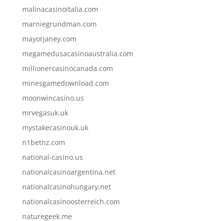
malinacasinoitalia.com
marniegrundman.com
mayorjaney.com
megamedusacasinoaustralia.com
millionercasinocanada.com
minesgamedownload.com
moonwincasino.us
mrvegasuk.uk
mystakecasinouk.uk
n1betnz.com
national-casino.us
nationalcasinoargentina.net
nationalcasinohungary.net
nationalcasinoosterreich.com
naturegeek.me