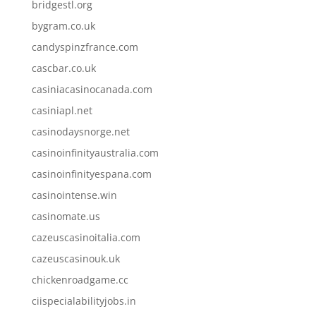
bridgestl.org
bygram.co.uk
candyspinzfrance.com
cascbar.co.uk
casiniacasinocanada.com
casiniapl.net
casinodaysnorge.net
casinoinfinityaustralia.com
casinoinfinityespana.com
casinointense.win
casinomate.us
cazeuscasinoitalia.com
cazeuscasinouk.uk
chickenroadgame.cc
ciispecialabilityjobs.in