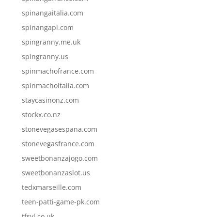
spinangaitalia.com
spinangapl.com
spingranny.me.uk
spingranny.us
spinmachofrance.com
spinmachoitalia.com
staycasinonz.com
stockx.co.nz
stonevegasespana.com
stonevegasfrance.com
sweetbonanzajogo.com
sweetbonanzaslot.us
tedxmarseille.com
teen-patti-game-pk.com
tfsvl.co.uk