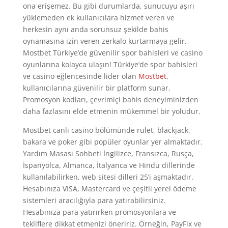
ona erişemez. Bu gibi durumlarda, sunucuyu aşırı
yüklemeden ek kullanıcılara hizmet veren ve
herkesin aynı anda sorunsuz şekilde bahis
oynamasına izin veren zerkalo kurtarmaya gelir.
Mostbet Türkiye’de güvenilir spor bahisleri ve casino
oyunlarına kolayca ulaşın! Türkiye’de spor bahisleri
ve casino eğlencesinde lider olan
Mostbet
,
kullanıcılarına güvenilir bir platform sunar.
Promosyon kodları, çevrimiçi bahis deneyiminizden
daha fazlasını elde etmenin mükemmel bir yoludur.
Mostbet canlı casino bölümünde rulet, blackjack,
bakara ve poker gibi popüler oyunlar yer almaktadır.
Yardım Masası Sohbeti İngilizce, Fransızca, Rusça,
İspanyolca, Almanca, İtalyanca ve Hindu dillerinde
kullanılabilirken, web sitesi dilleri 25’i aşmaktadır.
Hesabınıza VISA, Mastercard ve çeşitli yerel ödeme
sistemleri aracılığıyla para yatırabilirsiniz.
Hesabınıza para yatırırken promosyonlara ve
tekliflere dikkat etmenizi öneririz. Örneğin, PayFix ve