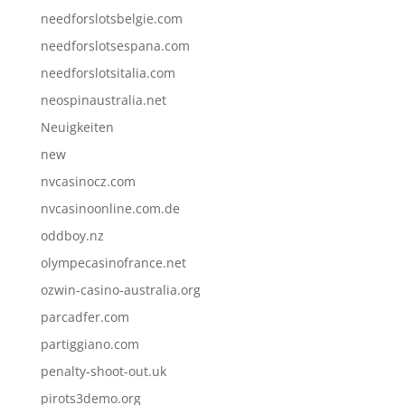
needforslotsbelgie.com
needforslotsespana.com
needforslotsitalia.com
neospinaustralia.net
Neuigkeiten
new
nvcasinocz.com
nvcasinoonline.com.de
oddboy.nz
olympecasinofrance.net
ozwin-casino-australia.org
parcadfer.com
partiggiano.com
penalty-shoot-out.uk
pirots3demo.org