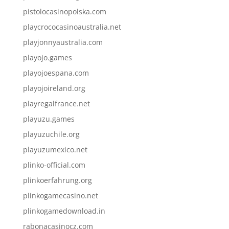
pistolocasinopolska.com
playcrococasinoaustralia.net
playjonnyaustralia.com
playojo.games
playojoespana.com
playojoireland.org
playregalfrance.net
playuzu.games
playuzuchile.org
playuzumexico.net
plinko-official.com
plinkoerfahrung.org
plinkogamecasino.net
plinkogamedownload.in
rabonacasinocz.com