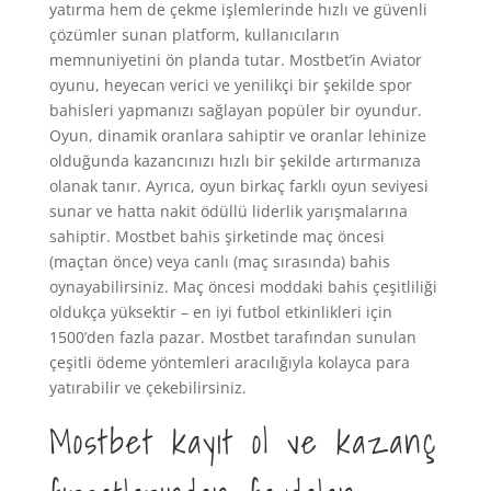
yatırma hem de çekme işlemlerinde hızlı ve güvenli
çözümler sunan platform, kullanıcıların
memnuniyetini ön planda tutar. Mostbet’in Aviator
oyunu, heyecan verici ve yenilikçi bir şekilde spor
bahisleri yapmanızı sağlayan popüler bir oyundur.
Oyun, dinamik oranlara sahiptir ve oranlar lehinize
olduğunda kazancınızı hızlı bir şekilde artırmanıza
olanak tanır. Ayrıca, oyun birkaç farklı oyun seviyesi
sunar ve hatta nakit ödüllü liderlik yarışmalarına
sahiptir. Mostbet bahis şirketinde maç öncesi
(maçtan önce) veya canlı (maç sırasında) bahis
oynayabilirsiniz. Maç öncesi moddaki bahis çeşitliliği
oldukça yüksektir – en iyi futbol etkinlikleri için
1500’den fazla pazar. Mostbet tarafından sunulan
çeşitli ödeme yöntemleri aracılığıyla kolayca para
yatırabilir ve çekebilirsiniz.
Mostbet kayıt ol ve kazanç