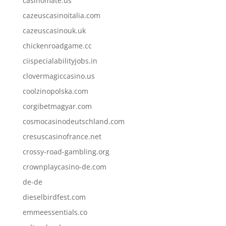
casinomate.us
cazeuscasinoitalia.com
cazeuscasinouk.uk
chickenroadgame.cc
ciispecialabilityjobs.in
clovermagiccasino.us
coolzinopolska.com
corgibetmagyar.com
cosmocasinodeutschland.com
cresuscasinofrance.net
crossy-road-gambling.org
crownplaycasino-de.com
de-de
dieselbirdfest.com
emmeessentials.co