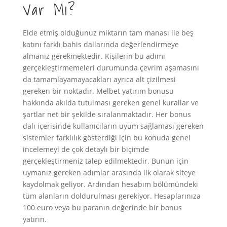
Var Mı?
Elde etmiş olduğunuz miktarın tam manası ile beş
katını farklı bahis dallarında değerlendirmeye
almanız gerekmektedir. Kişilerin bu adımı
gerçekleştirmemeleri durumunda çevrim aşamasını
da tamamlayamayacakları ayrıca alt çizilmesi
gereken bir noktadır. Melbet yatırım bonusu
hakkında akılda tutulması gereken genel kurallar ve
şartlar net bir şekilde sıralanmaktadır. Her bonus
dalı içerisinde kullanıcıların uyum sağlaması gereken
sistemler farklılık gösterdiği için bu konuda genel
incelemeyi de çok detaylı bir biçimde
gerçekleştirmeniz talep edilmektedir. Bunun için
uymanız gereken adımlar arasında ilk olarak siteye
kaydolmak geliyor. Ardından hesabım bölümündeki
tüm alanların doldurulması gerekiyor. Hesaplarınıza
100 euro veya bu paranın değerinde bir bonus
yatırın.