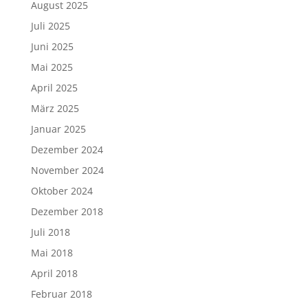
August 2025
Juli 2025
Juni 2025
Mai 2025
April 2025
März 2025
Januar 2025
Dezember 2024
November 2024
Oktober 2024
Dezember 2018
Juli 2018
Mai 2018
April 2018
Februar 2018