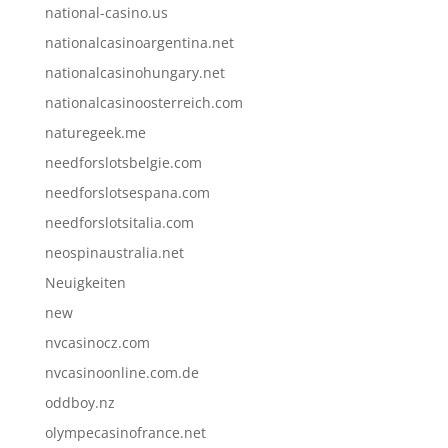
national-casino.us
nationalcasinoargentina.net
nationalcasinohungary.net
nationalcasinoosterreich.com
naturegeek.me
needforslotsbelgie.com
needforslotsespana.com
needforslotsitalia.com
neospinaustralia.net
Neuigkeiten
new
nvcasinocz.com
nvcasinoonline.com.de
oddboy.nz
olympecasinofrance.net