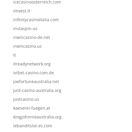
icecasinoosterreich.com
imvest.it
infinitycasinoitalia.com
instaspin.us
irwincasino-de.net
irwincasino.us
it
itreadynetwork.org
ivibet-casino.com.de
joefortuneaustralia.net
just-casino-australia.org
justcasino.us
kaeserei-fuegen.at
kingjohnnieaustralia.org
lebanditslot-es.com