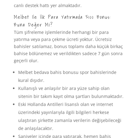
canlı destek hattı yer almaktadır.
Melbet Ile İlk Para Yatırmada %100 Bonus:
Buna Değer Mi?
Tüm şifreleme işlemlerinde herhangi bir para
yatırma veya para çekme ücreti yoktur. Ücretsiz
bahisler satılamaz, bonus toplamı daha küçük birkaç
bahise bölünemez ve verildikten sadece 7 gün sonra
geçerli olur.
Melbet bedava bahis bonusu spor bahislerinde
kural dışıdır.
Kullanışlı ve anlaşılır bir ara yüze sahip olan
sitenin bir takım kayıt olma şartları bulunmaktadır.
Eski Hollanda Antilleri lisanslı olan ve internet
üzerindeki yayınlarıyla ilgili bilgileri herkese
ulaştıran şirkette zamanla verilerin değişebileceği
de anlaşılacaktır.
Saniyeler içinde para yatırarak, hemen bahis