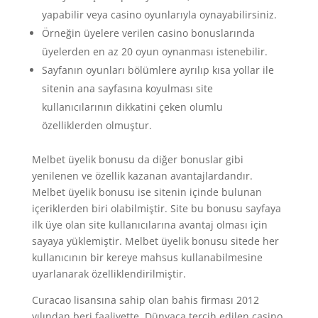
yapabilir veya casino oyunlarıyla oynayabilirsiniz.
Örneğin üyelere verilen casino bonuslarında
üyelerden en az 20 oyun oynanması istenebilir.
Sayfanın oyunları bölümlere ayrılıp kısa yollar ile
sitenin ana sayfasına koyulması site
kullanıcılarının dikkatini çeken olumlu
özelliklerden olmuştur.
Melbet üyelik bonusu da diğer bonuslar gibi
yenilenen ve özellik kazanan avantajlardandır.
Melbet üyelik bonusu ise sitenin içinde bulunan
içeriklerden biri olabilmiştir. Site bu bonusu sayfaya
ilk üye olan site kullanıcılarına avantaj olması için
sayaya yüklemiştir. Melbet üyelik bonusu sitede her
kullanıcının bir kereye mahsus kullanabilmesine
uyarlanarak özelliklendirilmiştir.
Curacao lisansına sahip olan bahis firması 2012
yılından beri faaliyette. Dünyaca tercih edilen casino