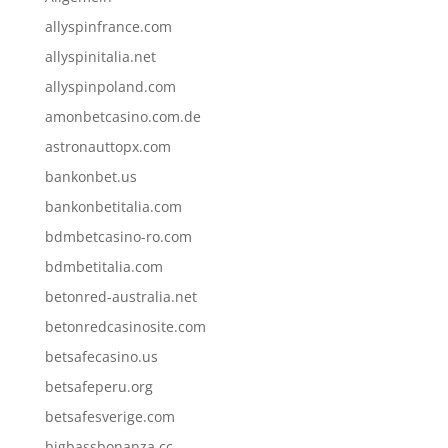
allyspinfrance.com
allyspinitalia.net
allyspinpoland.com
amonbetcasino.com.de
astronauttopx.com
bankonbet.us
bankonbetitalia.com
bdmbetcasino-ro.com
bdmbetitalia.com
betonred-australia.net
betonredcasinosite.com
betsafecasino.us
betsafeperu.org
betsafesverige.com
bigbassbonanza.cc