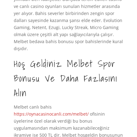
ve canlı casino oyunları sunulan hizmetler arasında
yer alıyor. Bahis severler birbirinden zengin spor
dalları sayesinde kazanma şansı elde eder. Evolution
Gaming, Netent, Ezugi, Lucky Streak, Micro Gaming
olmak üzere çeşitli alt yapı sağlayıcılarıyla çalışır.
Melbet bedava bahis bonusu spor bahislerinde kural
dışıdır.
Hoş Geldiniz Melbet Spor
Bonusu Ve Daha Fazlasını
Alın
Melbet canlı bahis
https://oynacasinocanli.com/melbet/
ofisinin
üyelerine özel olarak verdiği bu bonus
uygulamasından maksimum kazanabileceğiniz
ikramiye ise 500 TL dir. Melbet hoşgeldin bonusunun