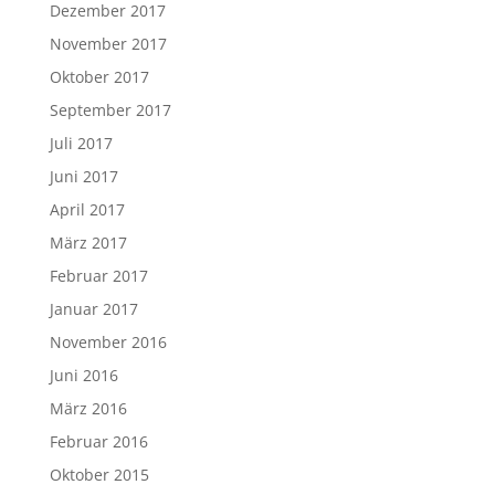
Dezember 2017
November 2017
Oktober 2017
September 2017
Juli 2017
Juni 2017
April 2017
März 2017
Februar 2017
Januar 2017
November 2016
Juni 2016
März 2016
Februar 2016
Oktober 2015