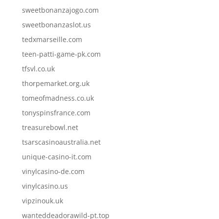
sweetbonanzajogo.com
sweetbonanzaslot.us
tedxmarseille.com
teen-patti-game-pk.com
tfsvl.co.uk
thorpemarket.org.uk
tomeofmadness.co.uk
tonyspinsfrance.com
treasurebowl.net
tsarscasinoaustralia.net
unique-casino-it.com
vinylcasino-de.com
vinylcasino.us
vipzinouk.uk
wanteddeadorawild-pt.top