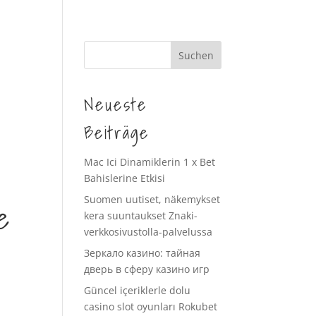
Neueste
Beiträge
Mac Ici Dinamiklerin 1 x Bet
Bahislerine Etkisi
Suomen uutiset, näkemykset
e
kera suuntaukset Znaki-
verkkosivustolla-palvelussa
Зеркало казино: тайная
дверь в сферу казино игр
Güncel içeriklerle dolu
casino slot oyunları Rokubet