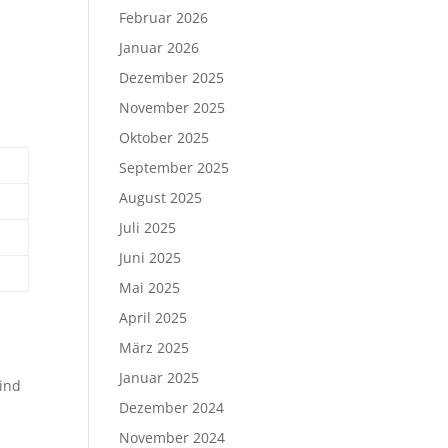
Februar 2026
Januar 2026
Dezember 2025
November 2025
Oktober 2025
September 2025
August 2025
Juli 2025
Juni 2025
Mai 2025
April 2025
März 2025
Januar 2025
sind
Dezember 2024
November 2024