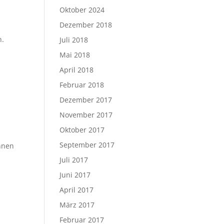
Oktober 2024
Dezember 2018
n.
Juli 2018
Mai 2018
April 2018
Februar 2018
Dezember 2017
November 2017
Oktober 2017
September 2017
innen
Juli 2017
Juni 2017
April 2017
März 2017
Februar 2017