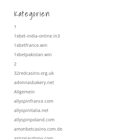
Kategorien
1
1xbet-india-online.in3
1xbetfrance.win
1xbetpakistan.win
2
32redcasino.org.uk
adonnasbakery.net
Allgemein
allyspinfrance.com
allyspinitalia.net
allyspinpoland.com
amonbetcasino.com.de
astronauttopx.com