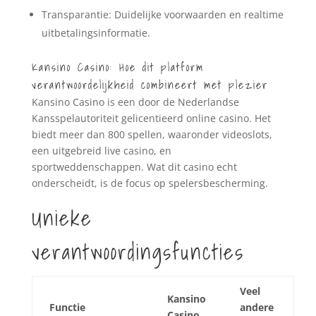
Transparantie: Duidelijke voorwaarden en realtime
uitbetalingsinformatie.
Kansino Casino: Hoe dit platform
verantwoordelijkheid combineert met plezier
Kansino Casino is een door de Nederlandse
Kansspelautoriteit gelicentieerd online casino. Het
biedt meer dan 800 spellen, waaronder videoslots,
een uitgebreid live casino, en
sportweddenschappen. Wat dit casino echt
onderscheidt, is de focus op spelersbescherming.
Unieke
verantwoordingsfuncties
Veel
Kansino
Functie
andere
Casino