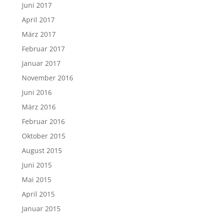
Juni 2017
April 2017
März 2017
Februar 2017
Januar 2017
November 2016
Juni 2016
März 2016
Februar 2016
Oktober 2015
August 2015
Juni 2015
Mai 2015
April 2015
Januar 2015