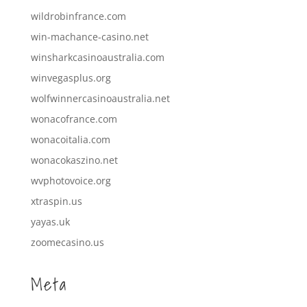
wildrobinfrance.com
win-machance-casino.net
winsharkcasinoaustralia.com
winvegasplus.org
wolfwinnercasinoaustralia.net
wonacofrance.com
wonacoitalia.com
wonacokaszino.net
wvphotovoice.org
xtraspin.us
yayas.uk
zoomecasino.us
Meta