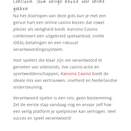
Conclusie: Jouw veilige keuze voor online
gokken
Na het doorlopen van deze gids kun je met een
gerust hart een online casino kiezen dat zowel
plezier als veiligheid biedt. Kansino Casino
combineert een uitgebreid spelaanbod, snelle
iDEAL‑betalingen en een robuust
verantwoordingssysteem.
Voor spelers die klaar zijn om verantwoord te
genieten van videoslots, live casino‑actie en
sportweddenschappen,
Kansino Casino
biedt de
ideale mix van vertrouwen, snelheid en Nederlandse
ondersteuning.
Verantwoord spelen is een reis, geen bestemming.
Zet de eerste stap vandaag nog en ervaar zelf hoe
een veilig platform je spelplezier kan verhogen. Veel
succes en speel verantwoord!