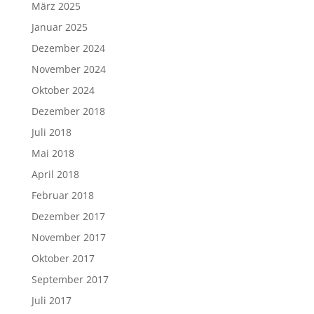
März 2025
Januar 2025
Dezember 2024
November 2024
Oktober 2024
Dezember 2018
Juli 2018
Mai 2018
April 2018
Februar 2018
Dezember 2017
November 2017
Oktober 2017
September 2017
Juli 2017