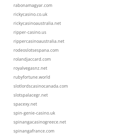
rabonamagyar.com
rickycasino.co.uk
rickycasinoaustralia.net
ripper-casino.us
rippercasinoaustralia.net
rodeoslotsespana.com
rolandjaccard.com
royalvegasnz.net
rubyfortune.world
slotlordscasinocanada.com
slotspalacegr.net
spacexy.net
spin-genie-casino.uk
spinangacasinogreece.net
spinangafrance.com