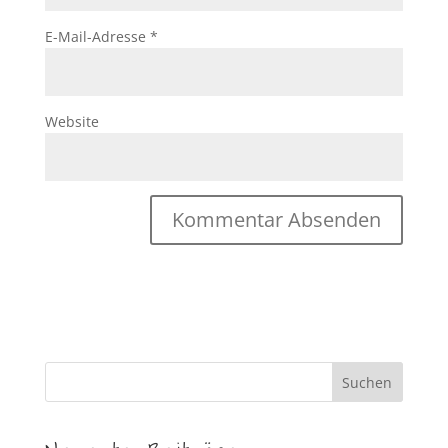
E-Mail-Adresse
*
Website