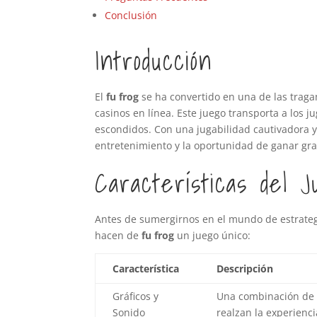
Conclusión
Introducción
El
fu frog
se ha convertido en una de las trag
casinos en línea. Este juego transporta a los 
escondidos. Con una jugabilidad cautivadora y
entretenimiento y la oportunidad de ganar gr
Características del J
Antes de sumergirnos en el mundo de estrategi
hacen de
fu frog
un juego único:
Característica
Descripción
Gráficos y
Una combinación de i
Sonido
realzan la experienci