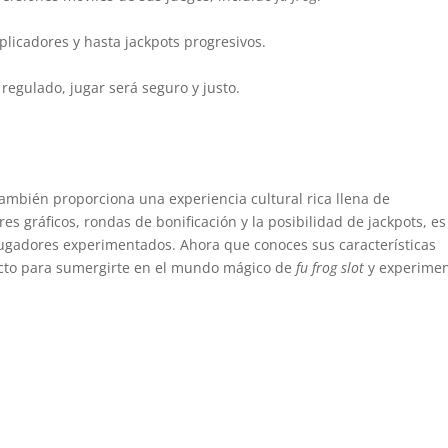
plicadores y hasta jackpots progresivos.
regulado, jugar será seguro y justo.
también proporciona una experiencia cultural rica llena de
 gráficos, rondas de bonificación y la posibilidad de jackpots, e
jugadores experimentados. Ahora que conoces sus características
fecto para sumergirte en el mundo mágico de
fu frog slot
y experimen