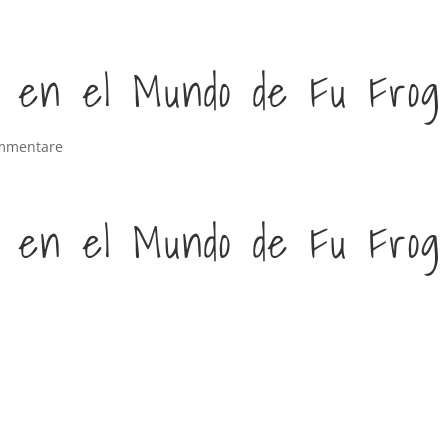
s en el Mundo de Fu Frog
mmentare
s en el Mundo de Fu Frog